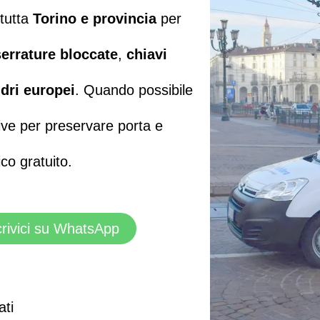
tutta
Torino e provincia
per
serrature bloccate
,
chiavi
ndri europei
. Quando possibile
tive per preservare porta e
co gratuito.
rivici su WhatsApp
ati