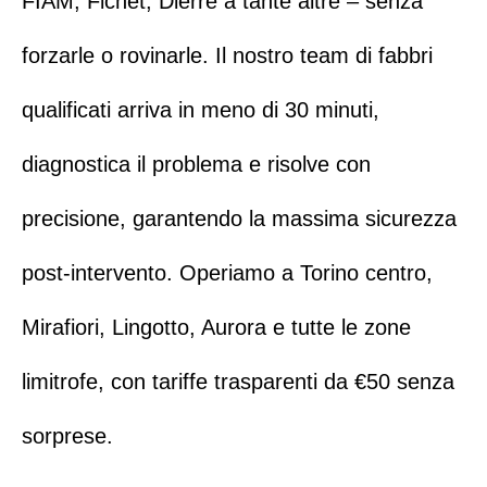
FIAM
,
Fichet
,
Dierre
a tante altre – senza
forzarle o rovinarle. Il nostro team di
fabbri
qualificati
arriva in meno di 30 minuti,
diagnostica il problema e risolve con
precisione, garantendo la massima sicurezza
post-intervento. Operiamo a
Torino centro
,
Mirafiori
,
Lingotto
,
Aurora
e tutte le zone
limitrofe, con tariffe trasparenti da €50 senza
sorprese.