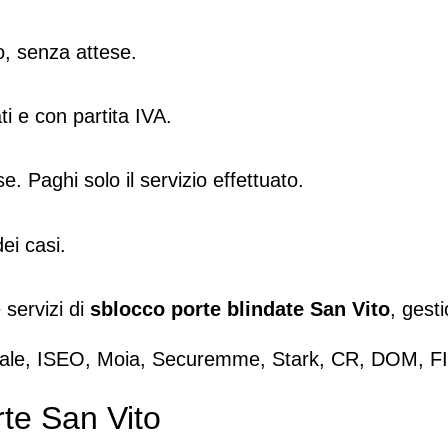
o, senza attese.
ati e con partita IVA.
se. Paghi solo il servizio effettuato.
ei casi.
 servizi di
sblocco porte blindate San Vito
, gest
ale
,
ISEO
,
Moia
,
Securemme
,
Stark
,
CR
,
DOM
,
F
te San Vito