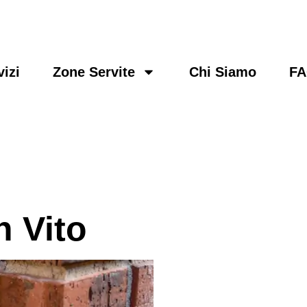
vizi
Zone Servite
Chi Siamo
F
n Vito