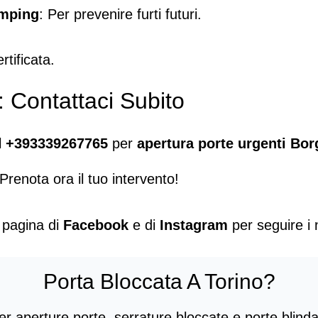
umping
: Per prevenire furti futuri.
rtificata.
 Contattaci Subito
l
+393339267765
per
apertura porte urgenti Bor
Prenota ora il tuo intervento!
a pagina di
Facebook
e di
Instagram
per seguire i n
Porta Bloccata A Torino?
 aperture porte, serrature bloccate e porte blindate