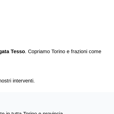
gata Tesso
.
Copriamo Torino
e frazioni come
ostri interventi.
 in tutta Torino e provincia.