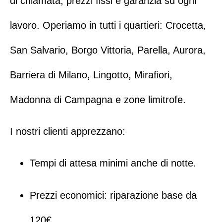
di chiamata, prezzi fissi e garanzia su ogni
lavoro. Operiamo in tutti i quartieri:
Crocetta
,
San Salvario
,
Borgo Vittoria
,
Parella
,
Aurora
,
Barriera di Milano
,
Lingotto
,
Mirafiori
,
Madonna di Campagna
e zone limitrofe.
I nostri clienti apprezzano:
Tempi di attesa minimi anche di notte.
Prezzi economici: riparazione base da
120€.